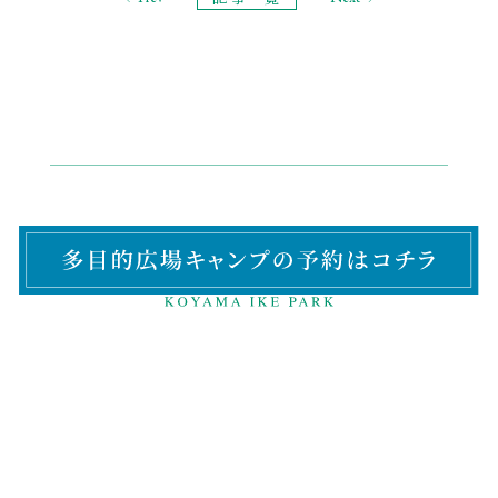
鳥取県鳥取市湖山町南2丁目515
0857-28-5090
Tel.
受付／平日
9:00〜12:00・13:00～17:00
指定管理業者